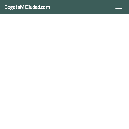
BogotaMiCiudad.com
Togg
navi