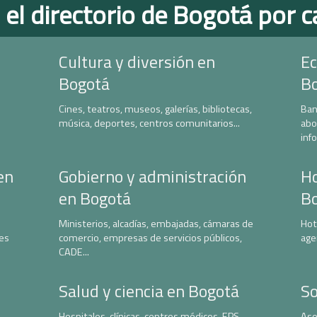
 el directorio de Bogotá por c
Cultura y diversión en
Ec
Bogotá
B
Cines, teatros, museos, galerías, bibliotecas,
Ban
música, deportes, centros comunitarios...
abo
inf
en
Gobierno y administración
Ho
en Bogotá
B
Ministerios, alcadías, embajadas, cámaras de
Hot
nes
comercio, empresas de servicios públicos,
age
CADE...
Salud y ciencia en Bogotá
So
Hospitales, clínicas, centros médicos, EPS,
Aso