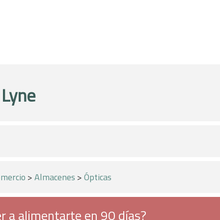
 Lyne
mercio
>
Almacenes
>
Ópticas
r a alimentarte en 90 días?