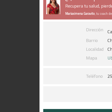
Recupera tu salud, pier
Mariaximena Garavito
, tu coach d
Dirección
Ca
Barrio
Ch
Localidad
Ch
Mapa
Ub
Teléfono
2