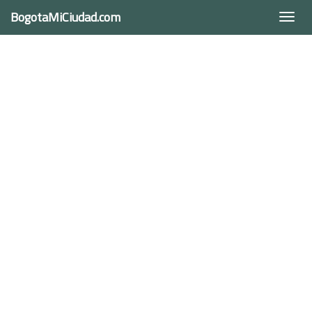
BogotaMiCiudad.com
Togg
navi