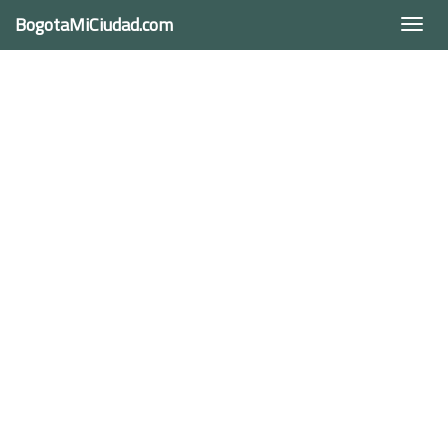
BogotaMiCiudad.com
Togg
navi