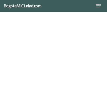
BogotaMiCiudad.com
Togg
navi