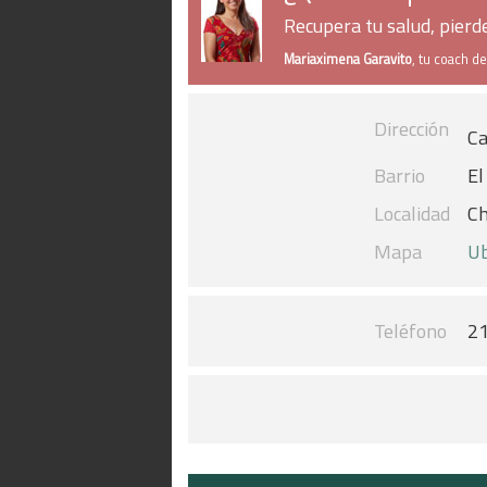
Recupera tu salud, pier
Mariaximena Garavito
, tu coach d
Dirección
Ca
Barrio
El
Localidad
Ch
Mapa
Ub
Teléfono
2