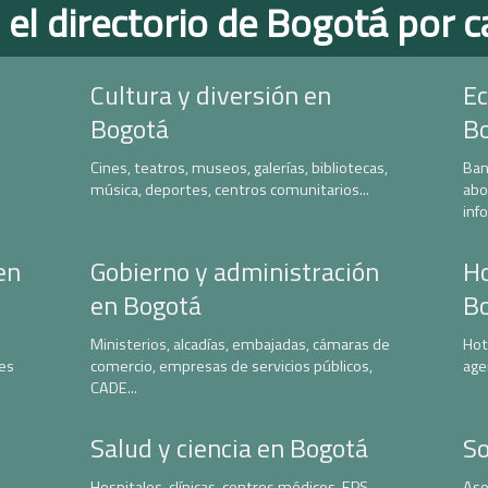
 el directorio de Bogotá por c
Cultura y diversión en
Ec
Bogotá
B
Cines, teatros, museos, galerías, bibliotecas,
Ban
música, deportes, centros comunitarios...
abo
inf
en
Gobierno y administración
Ho
en Bogotá
B
Ministerios, alcadías, embajadas, cámaras de
Hot
nes
comercio, empresas de servicios públicos,
age
CADE...
Salud y ciencia en Bogotá
So
Hospitales, clínicas, centros médicos, EPS,
Aso