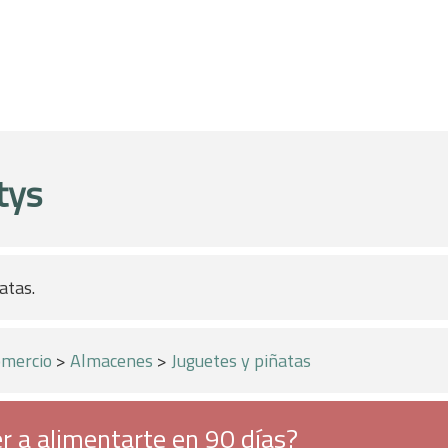
tys
atas.
mercio
>
Almacenes
>
Juguetes y piñatas
r a alimentarte en 90 días?