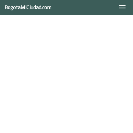
BogotaMiCiudad.com
Togg
navi