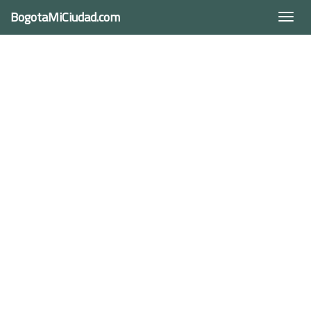
BogotaMiCiudad.com
Togg
navi