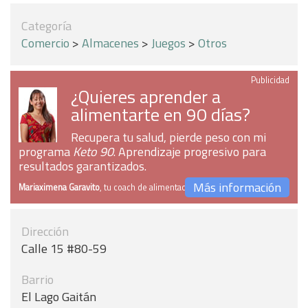
Categoría
Comercio
>
Almacenes
>
Juegos
>
Otros
Publicidad
¿Quieres aprender a
alimentarte en 90 días?
Recupera tu salud, pierde peso con mi
programa
Keto 90
. Aprendizaje progresivo para
resultados garantizados.
Más información
Mariaximena Garavito
, tu coach de alimentación
Dirección
Calle 15 #80-59
Barrio
El Lago Gaitán