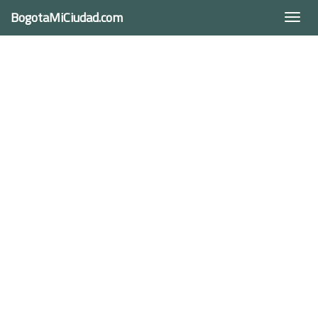
BogotaMiCiudad.com
Togg
navi