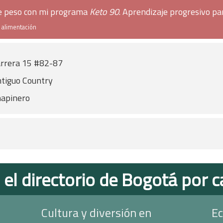
de peso con mi programa
Keto 90
. Aprendizaje progresivo pa
e alimentación
rrera 15 #82-87
tiguo Country
apinero
 el directorio de Bogotá por c
Cultura y diversión en
Ec