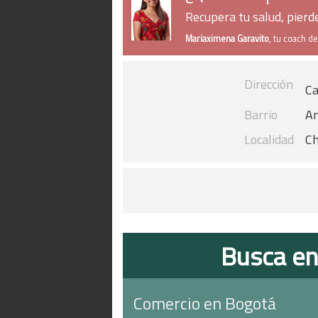
Recupera tu salud, pier
Mariaximena Garavito
, tu coach d
Dirección
Ca
Barrio
An
Localidad
Ch
Busca en
Comercio en Bogotá