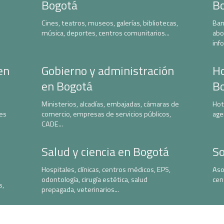
Bogotá
B
Cines, teatros, museos, galerías, bibliotecas,
Ban
música, deportes, centros comunitarios...
abo
inf
en
Gobierno y administración
Ho
en Bogotá
B
Ministerios, alcadías, embajadas, cámaras de
Hot
nes
comercio, empresas de servicios públicos,
age
CADE...
Salud y ciencia en Bogotá
So
Hospitales, clínicas, centros médicos, EPS,
Aso
odontología, cirugía estética, salud
cen
s,
prepagada, veterinarios...