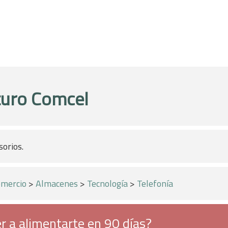
turo Comcel
sorios.
mercio
>
Almacenes
>
Tecnología
>
Telefonía
r a alimentarte en 90 días?