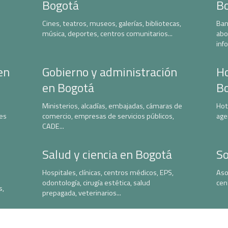
Bogotá
B
Cines, teatros, museos, galerías, bibliotecas,
Ban
música, deportes, centros comunitarios...
abo
inf
en
Gobierno y administración
Ho
en Bogotá
B
Ministerios, alcadías, embajadas, cámaras de
Hot
nes
comercio, empresas de servicios públicos,
age
CADE...
Salud y ciencia en Bogotá
So
Hospitales, clínicas, centros médicos, EPS,
Aso
odontología, cirugía estética, salud
cen
s,
prepagada, veterinarios...