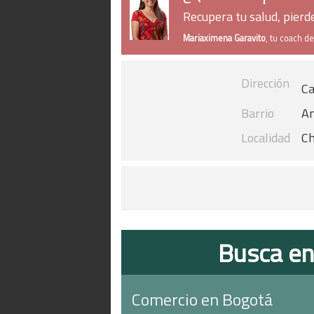
Recupera tu salud, pier
Mariaximena Garavito
, tu coach d
Dirección
Ca
Barrio
An
Localidad
Ch
Busca en
Comercio en Bogotá