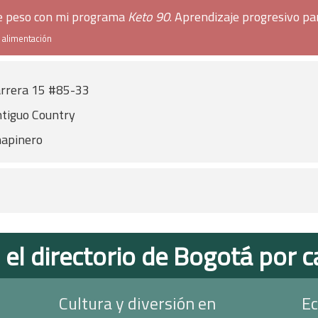
de peso con mi programa
Keto 90
. Aprendizaje progresivo pa
e alimentación
rrera 15 #85-33
tiguo Country
apinero
 el directorio de Bogotá por c
Cultura y diversión en
Ec