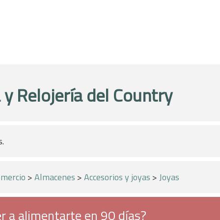
 y Relojería del Country
s.
mercio
>
Almacenes
>
Accesorios y joyas
>
Joyas
r a alimentarte en 90 días?