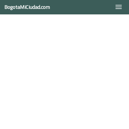
BogotaMiCiudad.com
Togg
navi