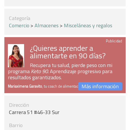
Categoría
Comercio
>
Almacenes
>
Misceláneas y regalos
Publicidad
¿Quieres aprender a
alimentarte en 90 días?
Recupera tu salud, pierde peso con mi
programa
Keto 90
. Aprendizaje progresivo para
resultados garantizados.
Más información
Mariaximena Garavito
, tu coach de alimentación
Dirección
Carrera 51 #46-33 Sur
Barrio