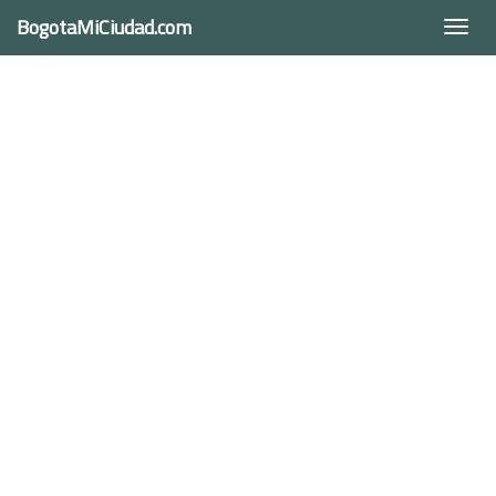
BogotaMiCiudad.com
Togg
navi