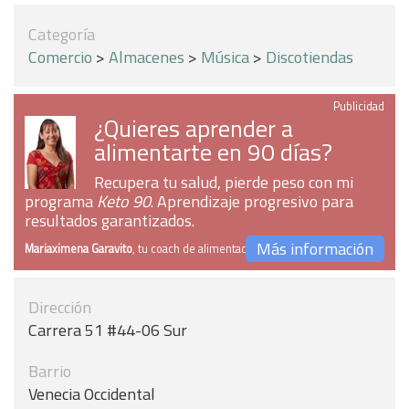
Categoría
Comercio
>
Almacenes
>
Música
>
Discotiendas
Publicidad
¿Quieres aprender a
alimentarte en 90 días?
Recupera tu salud, pierde peso con mi
programa
Keto 90
. Aprendizaje progresivo para
resultados garantizados.
Más información
Mariaximena Garavito
, tu coach de alimentación
Dirección
Carrera 51 #44-06 Sur
Barrio
Venecia Occidental