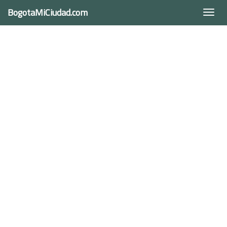
BogotaMiCiudad.com
Togg
navi