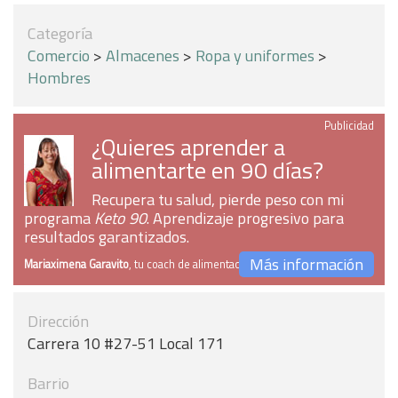
Categoría
Comercio
>
Almacenes
>
Ropa y uniformes
>
Hombres
Publicidad
¿Quieres aprender a
alimentarte en 90 días?
Recupera tu salud, pierde peso con mi
programa
Keto 90
. Aprendizaje progresivo para
resultados garantizados.
Más información
Mariaximena Garavito
, tu coach de alimentación
Dirección
Carrera 10 #27-51 Local 171
Barrio