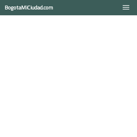
BogotaMiCiudad.com
Togg
navi