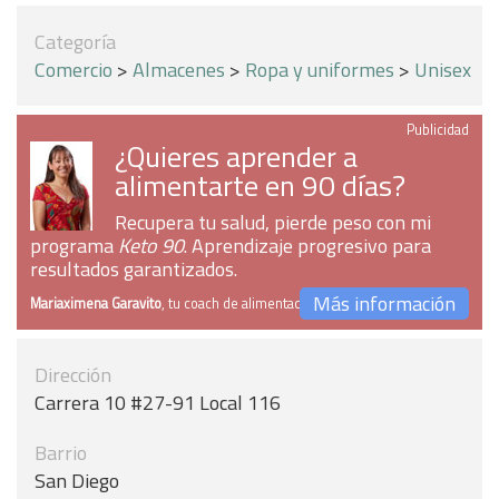
Categoría
Comercio
>
Almacenes
>
Ropa y uniformes
>
Unisex
Publicidad
¿Quieres aprender a
alimentarte en 90 días?
Recupera tu salud, pierde peso con mi
programa
Keto 90
. Aprendizaje progresivo para
resultados garantizados.
Más información
Mariaximena Garavito
, tu coach de alimentación
Dirección
Carrera 10 #27-91 Local 116
Barrio
San Diego