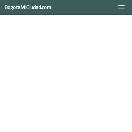
BogotaMiCiudad.com
Togg
navi