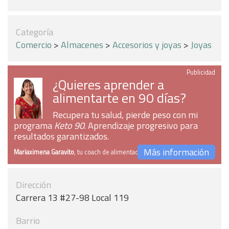
Categoría
Comercio
>
Almacenes
>
Accesorios y joyas
>
Joyas
Publicidad
¿Quieres aprender a
alimentarte en 90 días?
Recupera tu salud, pierde peso con mi
programa
Keto 90
. Aprendizaje progresivo para
resultados garantizados.
Más información
Mariaximena Garavito
, tu coach de alimentación
Dirección
Carrera 13 #27-98 Local 119
Barrio