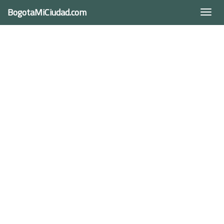
BogotaMiCiudad.com
Togg
navi