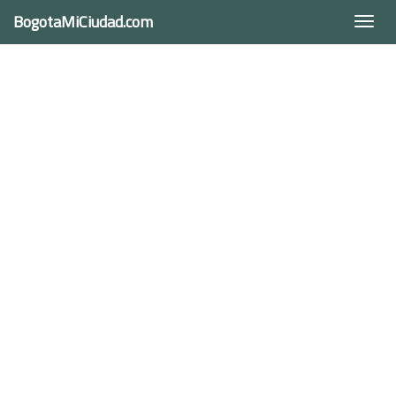
BogotaMiCiudad.com
Togg
navi