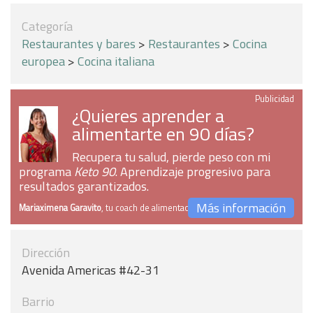
Categoría
Restaurantes y bares
>
Restaurantes
>
Cocina
europea
>
Cocina italiana
Publicidad
¿Quieres aprender a
alimentarte en 90 días?
Recupera tu salud, pierde peso con mi
programa
Keto 90
. Aprendizaje progresivo para
resultados garantizados.
Más información
Mariaximena Garavito
, tu coach de alimentación
Dirección
Avenida Americas #42-31
Barrio