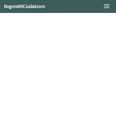
BogotaMiCiudad.com
Togg
navi