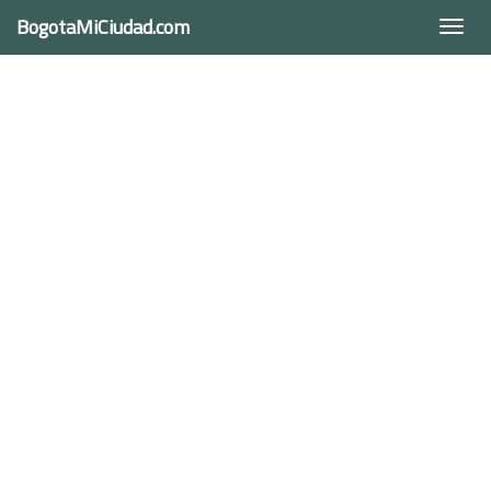
BogotaMiCiudad.com
Togg
navi