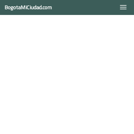
BogotaMiCiudad.com
Togg
navi