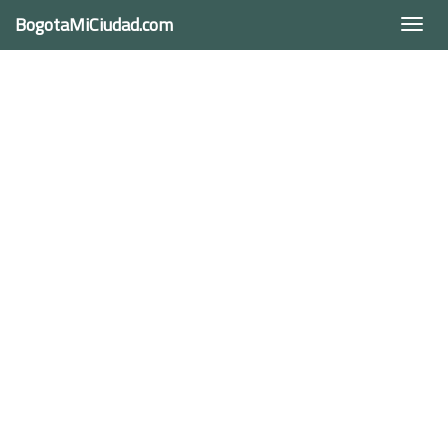
BogotaMiCiudad.com
Togg
navi