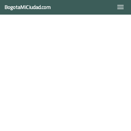
BogotaMiCiudad.com
Togg
navi