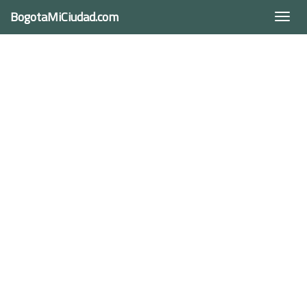
BogotaMiCiudad.com
Togg
navi