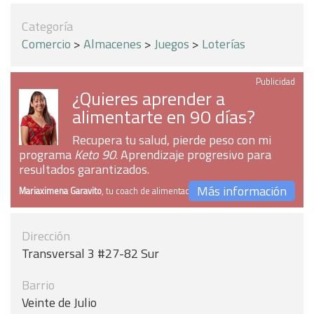
Categoría
Comercio
>
Almacenes
>
Juegos
>
Loterías
Publicidad
¿Quieres aprender a
alimentarte en 90 días?
Recupera tu salud, pierde peso con mi
programa
Keto 90
. Aprendizaje progresivo para
resultados garantizados.
Más información
Mariaximena Garavito
, tu coach de alimentación
Dirección
Transversal 3 #27-82 Sur
Barrio
Veinte de Julio