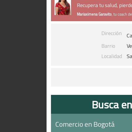
Recupera tu salud, pier
Mariaximena Garavito
, tu coach d
Dirección
Ca
Barrio
Ve
Localidad
Sa
Busca en
Comercio en Bogotá