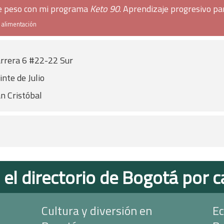
de peso con mi programa
Keto 90
. Aprendizaje progresivo pa
e alimentación
rrera 6 #22-22 Sur
inte de Julio
n Cristóbal
 el directorio de Bogotá por c
Cultura y diversión en
Ec