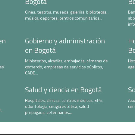
Bogotá
B
Cines, teatros, museos, galerías, bibliotecas,
Ban
música, deportes, centros comunitarios...
abo
inf
en
Gobierno y administración
Ho
en Bogotá
B
Ministerios, alcadías, embajadas, cámaras de
Hot
nes
comercio, empresas de servicios públicos,
age
CADE...
Salud y ciencia en Bogotá
So
Hospitales, clínicas, centros médicos, EPS,
Aso
odontología, cirugía estética, salud
cen
s,
prepagada, veterinarios...