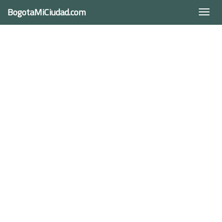
BogotaMiCiudad.com
Togg
navi