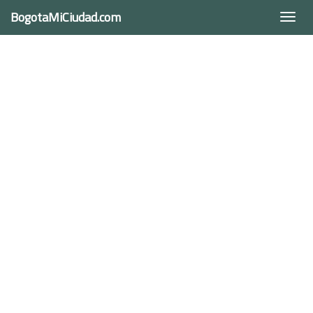
BogotaMiCiudad.com
Togg
navi