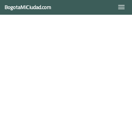
BogotaMiCiudad.com
Togg
navi