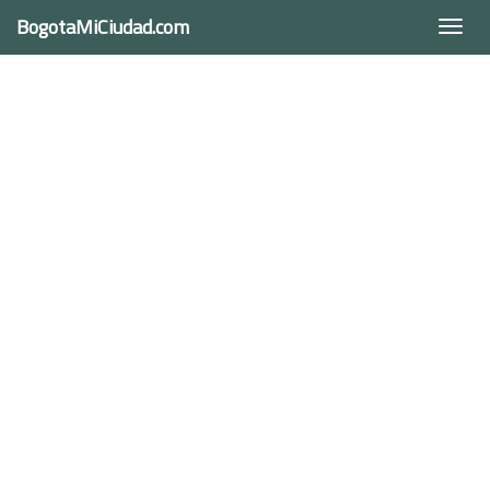
BogotaMiCiudad.com
Togg
navi