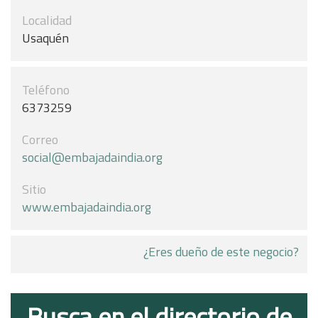
Localidad
Usaquén
Teléfono
6373259
Correo
social@embajadaindia.org
Sitio
www.embajadaindia.org
¿Eres dueño de este negocio?
Busca en el directorio de