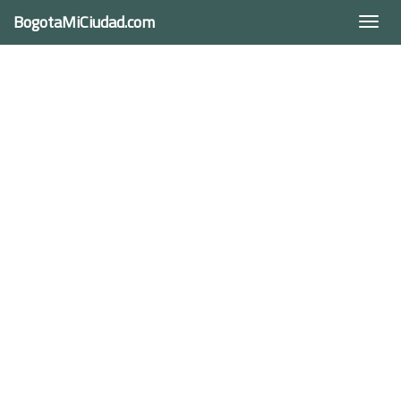
BogotaMiCiudad.com
Togg
navi