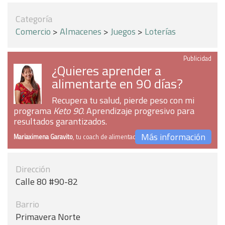
Categoría
Comercio
>
Almacenes
>
Juegos
>
Loterías
Publicidad
¿Quieres aprender a
alimentarte en 90 días?
Recupera tu salud, pierde peso con mi
programa
Keto 90
. Aprendizaje progresivo para
resultados garantizados.
Más información
Mariaximena Garavito
, tu coach de alimentación
Dirección
Calle 80 #90-82
Barrio
Primavera Norte