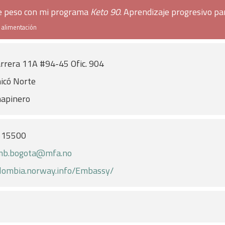
de peso con mi programa
Keto 90
. Aprendizaje progresivo pa
e alimentación
rrera 11A #94-45 Ofic. 904
icó Norte
apinero
515500
mb.bogota@mfa.no
lombia.norway.info/Embassy/