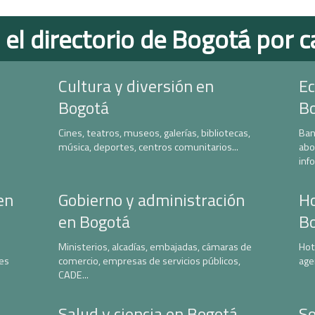
 el directorio de Bogotá por c
Cultura y diversión en
Ec
Bogotá
B
Cines, teatros, museos, galerías, bibliotecas,
Ban
música, deportes, centros comunitarios...
abo
inf
en
Gobierno y administración
Ho
en Bogotá
B
Ministerios, alcadías, embajadas, cámaras de
Hot
nes
comercio, empresas de servicios públicos,
age
CADE...
Salud y ciencia en Bogotá
So