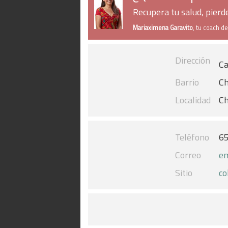
Recupera tu salud, pier
Mariaximena Garavito
, tu coach d
Dirección
Ca
Barrio
Ch
Localidad
Ch
Teléfono
6
Correo
e
Sitio
co