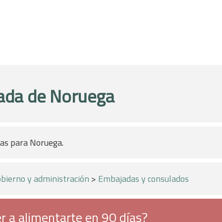
ada de Noruega
sas para Noruega.
bierno y administración
>
Embajadas y consulados
r a alimentarte en 90 días?