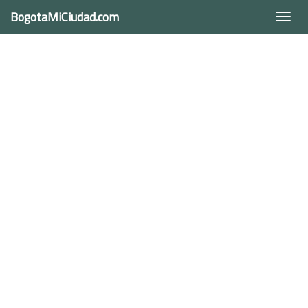
BogotaMiCiudad.com
Togg
navi