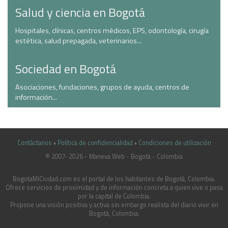
Salud y ciencia en Bogotá
Hospitales, clínicas, centros médicos, EPS, odontología, cirugía
estética, salud prepagada, veterinarios...
Sociedad en Bogotá
Asociaciones, fundaciones, grupos de ayuda, centros de
información...
Contáctanos
•
Política de confidencialidad
•
Condiciones de utilización
© 2007-2026 - Maneva Web - Bogotá - Colombia
casinoluck.ca
BogotaMiCiudad.com es el portal de los habitantes de Bogotá, Colombia.
Ofrece servicios de proximidad y de información concreta a quien vive o pasa
por la capital de Colombia.
Propone una visión positiva y activa sin embargo realista del diario vivir en
Bogotá, Colombia.