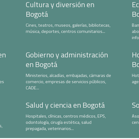
Cultura y diversión en
Ec
Bogotá
B
Cines, teatros, museos, galerías, bibliotecas,
Ban
música, deportes, centros comunitarios...
abo
inf
en
Gobierno y administración
Ho
en Bogotá
B
Ministerios, alcadías, embajadas, cámaras de
Hot
nes
comercio, empresas de servicios públicos,
age
CADE...
Salud y ciencia en Bogotá
So
Hospitales, clínicas, centros médicos, EPS,
Aso
odontología, cirugía estética, salud
cen
s,
prepagada, veterinarios...