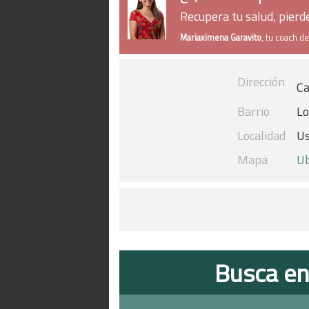
Recupera tu salud, pier
Mariaximena Garavito
, tu coach d
Dirección
Ca
Barrio
Lo
Localidad
U
Mapa
Ub
Busca en