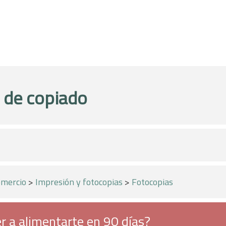
 de copiado
mercio
>
Impresión y fotocopias
>
Fotocopias
r a alimentarte en 90 días?