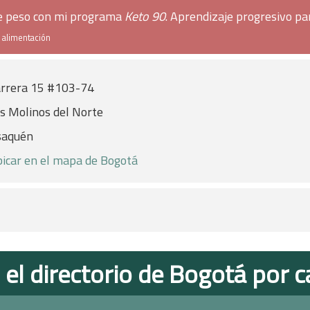
de peso con mi programa
Keto 90
. Aprendizaje progresivo pa
e alimentación
rrera 15 #103-74
s Molinos del Norte
saquén
icar en el mapa de Bogotá
 el directorio de Bogotá por c