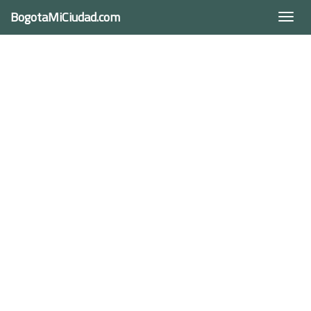
BogotaMiCiudad.com
Togg
navi