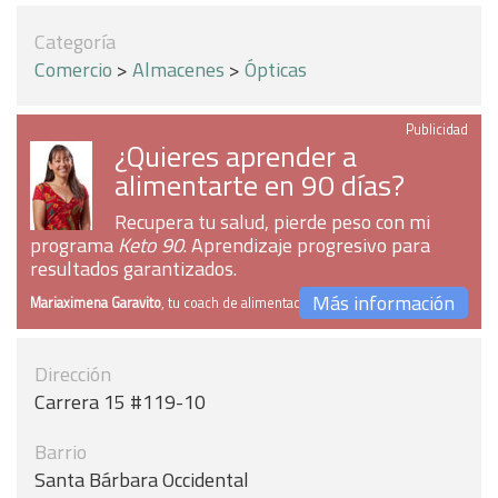
Categoría
Comercio
>
Almacenes
>
Ópticas
Publicidad
¿Quieres aprender a
alimentarte en 90 días?
Recupera tu salud, pierde peso con mi
programa
Keto 90
. Aprendizaje progresivo para
resultados garantizados.
Más información
Mariaximena Garavito
, tu coach de alimentación
Dirección
Carrera 15 #119-10
Barrio
Santa Bárbara Occidental