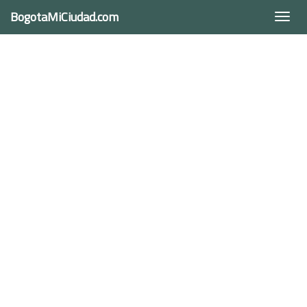
BogotaMiCiudad.com
Togg
navi