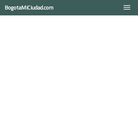
BogotaMiCiudad.com
Togg
navi