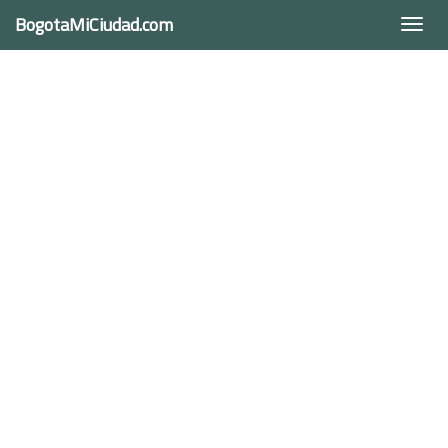
BogotaMiCiudad.com
Togg
navi