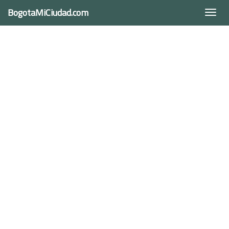
BogotaMiCiudad.com
Togg
navi