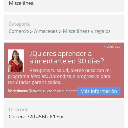
Miscelánea.
Categoría
Comercio
>
Almacenes
>
Misceláneas y regalos
Publicidad
¿Quieres aprender a
alimentarte en 90 días?
Recupera tu salud, pierde peso con mi
programa
Keto 90
. Aprendizaje progresivo para
resultados garantizados.
Más información
Mariaximena Garavito
, tu coach de alimentación
Dirección
Carrera 72d #56b-61 Sur