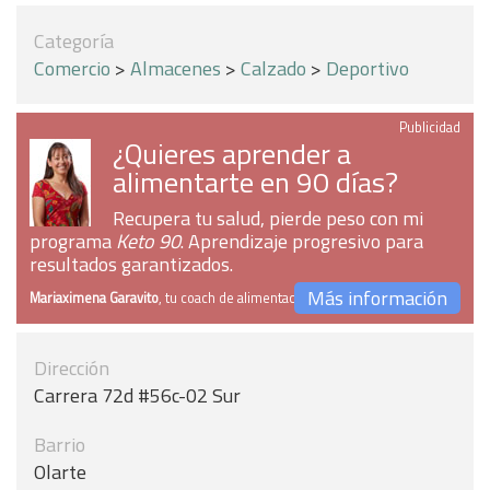
Categoría
Comercio
>
Almacenes
>
Calzado
>
Deportivo
Publicidad
¿Quieres aprender a
alimentarte en 90 días?
Recupera tu salud, pierde peso con mi
programa
Keto 90
. Aprendizaje progresivo para
resultados garantizados.
Más información
Mariaximena Garavito
, tu coach de alimentación
Dirección
Carrera 72d #56c-02 Sur
Barrio
Olarte