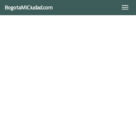
BogotaMiCiudad.com
Togg
navi