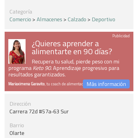
Categoría
Comercio
>
Almacenes
>
Calzado
>
Deportivo
Publicidad
¿Quieres aprender a
alimentarte en 90 días?
Recupera tu salud, pierde peso con mi
programa
Keto 90
. Aprendizaje progresivo para
resultados garantizados.
Más información
Mariaximena Garavito
, tu coach de alimentación
Dirección
Carrera 72d #57a-63 Sur
Barrio
Olarte