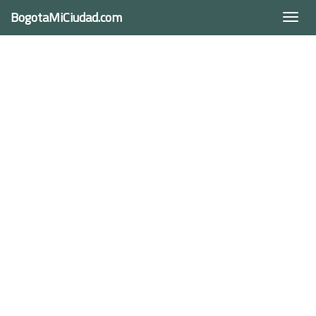
BogotaMiCiudad.com
Togg
navi