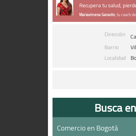
Recupera tu salud, pier
Mariaximena Garavito
, tu coach d
Dirección
Ca
Barrio
Vi
Localidad
B
Busca en
Comercio en Bogotá