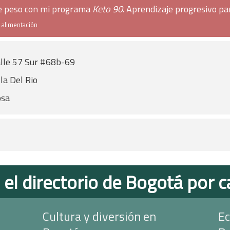
de peso con mi programa
Keto 90
. Aprendizaje progresivo pa
e alimentación
lle 57 Sur #68b-69
lla Del Rio
osa
 el directorio de Bogotá por c
Cultura y diversión en
Ec