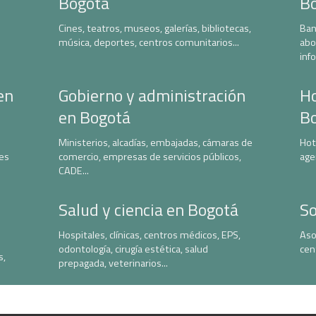
Bogotá
B
Cines, teatros, museos, galerías, bibliotecas,
Ban
música, deportes, centros comunitarios...
abo
inf
en
Gobierno y administración
Ho
en Bogotá
B
Ministerios, alcadías, embajadas, cámaras de
Hot
nes
comercio, empresas de servicios públicos,
age
CADE...
Salud y ciencia en Bogotá
So
Hospitales, clínicas, centros médicos, EPS,
Aso
odontología, cirugía estética, salud
cen
s,
prepagada, veterinarios...