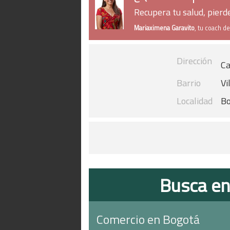
Recupera tu salud, pier
Mariaximena Garavito
, tu coach d
Dirección
Ca
Barrio
Vi
Localidad
B
Busca en
Comercio en Bogotá