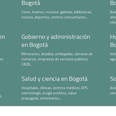
Bogotá
B
Cines, teatros, museos, galerías, bibliotecas,
Ban
música, deportes, centros comunitarios...
abo
inf
en
Gobierno y administración
Ho
en Bogotá
B
Ministerios, alcadías, embajadas, cámaras de
Hot
nes
comercio, empresas de servicios públicos,
age
CADE...
Salud y ciencia en Bogotá
So
Hospitales, clínicas, centros médicos, EPS,
Aso
odontología, cirugía estética, salud
cen
s,
prepagada, veterinarios...