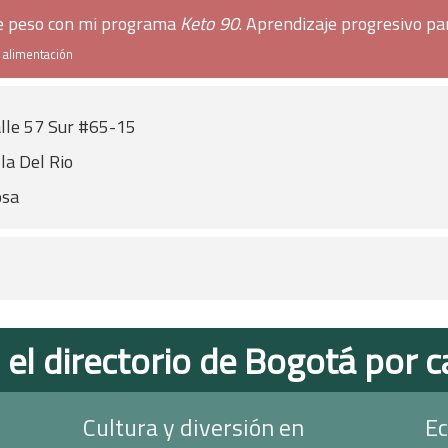
de peso con mi programa
Keto 90
. Aprendizaje progresivo pa
e alimentación
lle 57 Sur #65-15
lla Del Rio
osa
 el directorio de Bogotá por c
Cultura y diversión en
Ec