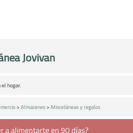
ánea Jovivan
 el hogar.
mercio
>
Almacenes
>
Misceláneas y regalos
r a alimentarte en 90 días?