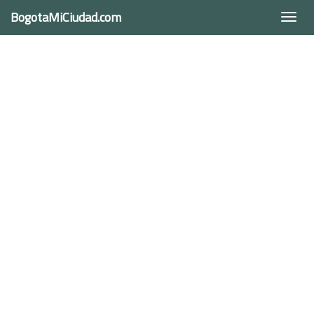
BogotaMiCiudad.com
Togg
navi