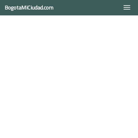
BogotaMiCiudad.com
Togg
navi