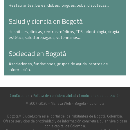
Restaurantes, bares, clubes, longues, pubs, discotecas...
Salud y ciencia en Bogotá
Hospitales, clínicas, centros médicos, EPS, odontología, cirugía
estética, salud prepagada, veterinarios...
Sociedad en Bogotá
Asociaciones, fundaciones, grupos de ayuda, centros de
información...
Contáctanos
•
Política de confidencialidad
•
Condiciones de utilización
© 2007-2026 - Maneva Web - Bogotá - Colombia
casinoluck.ca
BogotaMiCiudad.com es el portal de los habitantes de Bogotá, Colombia.
Ofrece servicios de proximidad y de información concreta a quien vive o pasa
por la capital de Colombia.