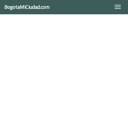
BogotaMiCiudad.com
Togg
navi