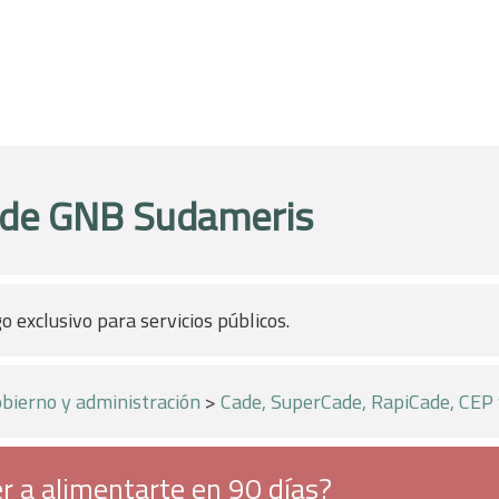
ade GNB Sudameris
o exclusivo para servicios públicos.
bierno y administración
>
Cade, SuperCade, RapiCade, CEP
r a alimentarte en 90 días?