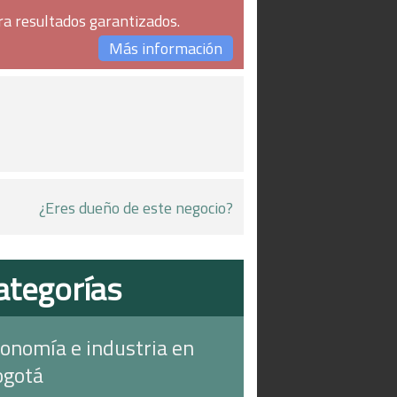
ra resultados garantizados.
Más información
¿Eres dueño de este negocio?
ategorías
onomía e industria en
ogotá