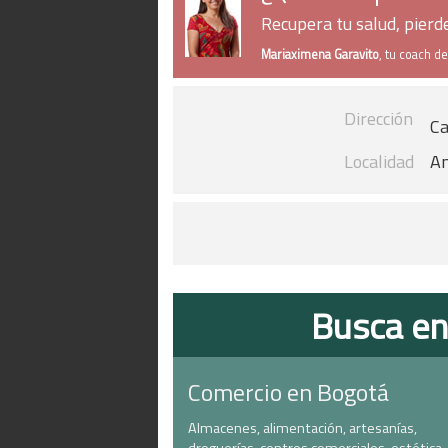
Recupera tu salud, pier
Mariaximena Garavito
, tu coach d
Dirección
Ca
Localidad
An
Busca en
Comercio en Bogotá
Almacenes, alimentación, artesanías,