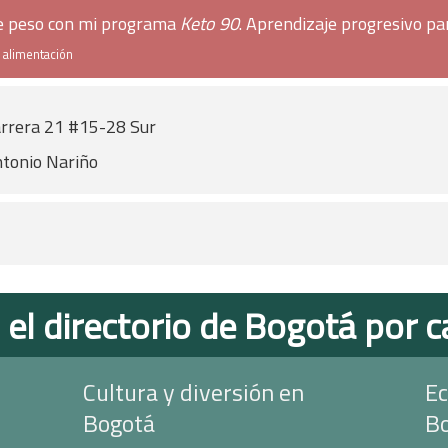
de peso con mi programa
Keto 90
. Aprendizaje progresivo pa
e alimentación
rrera 21 #15-28 Sur
tonio Nariño
 el directorio de Bogotá por c
Cultura y diversión en
Ec
Bogotá
B