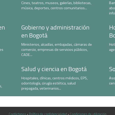
Cines, teatros, museos, galerías, bibliotecas,
Ban
música, deportes, centros comunitarios...
abo
inf
en
Gobierno y administración
Ho
en Bogotá
B
Ministerios, alcadías, embajadas, cámaras de
Hot
nes
comercio, empresas de servicios públicos,
age
CADE...
Salud y ciencia en Bogotá
So
Hospitales, clínicas, centros médicos, EPS,
Aso
odontología, cirugía estética, salud
cen
s,
prepagada, veterinarios...
Contáctanos
•
Política de confidencialidad
•
Condiciones de utilización