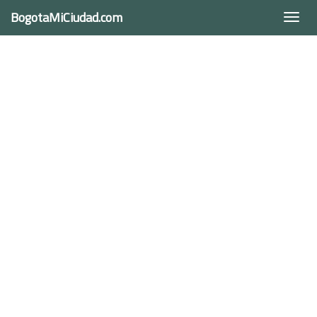
BogotaMiCiudad.com
Togg
navi