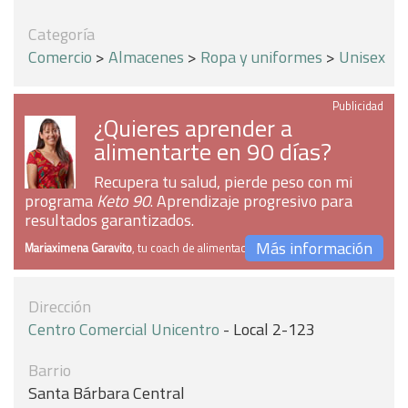
Categoría
Comercio
>
Almacenes
>
Ropa y uniformes
>
Unisex
Publicidad
¿Quieres aprender a
alimentarte en 90 días?
Recupera tu salud, pierde peso con mi
programa
Keto 90
. Aprendizaje progresivo para
resultados garantizados.
Más información
Mariaximena Garavito
, tu coach de alimentación
Dirección
Centro Comercial Unicentro
- Local 2-123
Barrio
Santa Bárbara Central